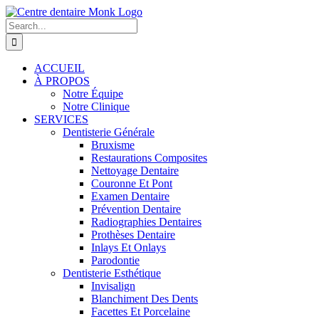
Skip
to
Search
content
for:
ACCUEIL
À PROPOS
Notre Équipe
Notre Clinique
SERVICES
Dentisterie Générale
Bruxisme
Restaurations Composites
Nettoyage Dentaire
Couronne Et Pont
Examen Dentaire
Prévention Dentaire
Radiographies Dentaires
Prothèses Dentaire
Inlays Et Onlays
Parodontie
Dentisterie Esthétique
Invisalign
Blanchiment Des Dents
Facettes Et Porcelaine