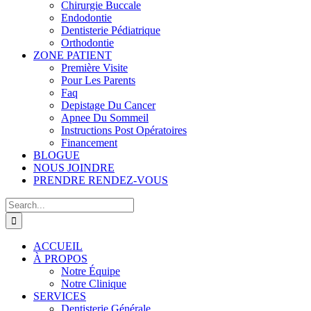
Chirurgie Buccale
Endodontie
Dentisterie Pédiatrique
Orthodontie
ZONE PATIENT
Première Visite
Pour Les Parents
Faq
Depistage Du Cancer
Apnee Du Sommeil
Instructions Post Opératoires
Financement
BLOGUE
NOUS JOINDRE
PRENDRE RENDEZ-VOUS
Search
for:
ACCUEIL
À PROPOS
Notre Équipe
Notre Clinique
SERVICES
Dentisterie Générale