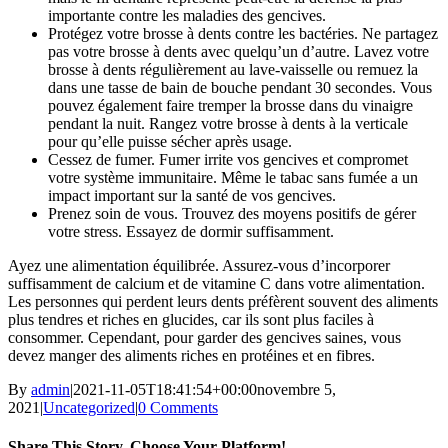
importante contre les maladies des gencives.
Protégez votre brosse à dents contre les bactéries. Ne partagez
pas votre brosse à dents avec quelqu’un d’autre. Lavez votre
brosse à dents régulièrement au lave-vaisselle ou remuez la
dans une tasse de bain de bouche pendant 30 secondes. Vous
pouvez également faire tremper la brosse dans du vinaigre
pendant la nuit. Rangez votre brosse à dents à la verticale
pour qu’elle puisse sécher après usage.
Cessez de fumer. Fumer irrite vos gencives et compromet
votre système immunitaire. Même le tabac sans fumée a un
impact important sur la santé de vos gencives.
Prenez soin de vous. Trouvez des moyens positifs de gérer
votre stress. Essayez de dormir suffisamment.
Ayez une alimentation équilibrée. Assurez-vous d’incorporer
suffisamment de calcium et de vitamine C dans votre alimentation.
Les personnes qui perdent leurs dents préfèrent souvent des aliments
plus tendres et riches en glucides, car ils sont plus faciles à
consommer. Cependant, pour garder des gencives saines, vous
devez manger des aliments riches en protéines et en fibres.
By
admin
|
2021-11-05T18:41:54+00:00
novembre 5,
2021
|
Uncategorized
|
0 Comments
Share This Story, Choose Your Platform!