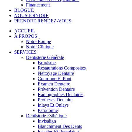
Financement
BLOGUE
NOUS JOINDRE
PRENDRE RENDEZ-VOUS
ACCUEIL
À PROPOS
Notre Équipe
Notre Clinique
SERVICES
Dentisterie Générale
Bruxisme
Restaurations Composites
Nettoyage Dentaire
Couronne Et Pont
Examen Dentaire
Prévention Dentaire
Radiographies Dentaires
Prothèses Dentaire
Inlays Et Onlays
Parodontie
Dentisterie Esthétique
Invisalign
Blanchiment Des Dents
Facettes Et Porcelaine