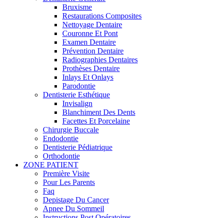
Bruxisme
Restaurations Composites
Nettoyage Dentaire
Couronne Et Pont
Examen Dentaire
Prévention Dentaire
Radiographies Dentaires
Prothèses Dentaire
Inlays Et Onlays
Parodontie
Dentisterie Esthétique
Invisalign
Blanchiment Des Dents
Facettes Et Porcelaine
Chirurgie Buccale
Endodontie
Dentisterie Pédiatrique
Orthodontie
ZONE PATIENT
Première Visite
Pour Les Parents
Faq
Depistage Du Cancer
Apnee Du Sommeil
Instructions Post Opératoires